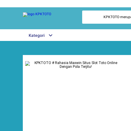
KPKTOTO merupakan 
Kategori