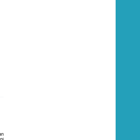
an
ni