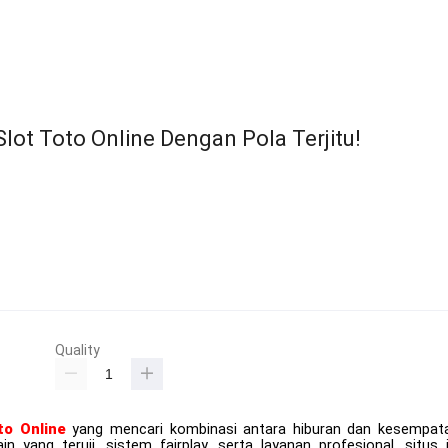
ot Toto Online Dengan Pola Terjitu!
Quality
to Online
yang mencari kombinasi antara hiburan dan kesempat
ang teruji, sistem fairplay, serta layanan profesional, situs i