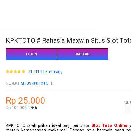
KPKTOTO # Rahasia Maxwin Situs Slot Toto
LOGIN
DAFTAR
91.211.92 Pemenang
MEREK
|
SITUS KPKTOTO
Rp 25.000
Qua
Rp 100.000
-75%
KPKTOTO ialah pilihan ideal bagi pencinta
Slot Toto Online
y
meraih kemenangan maksimal. Dengan pola bermain yang teruji,