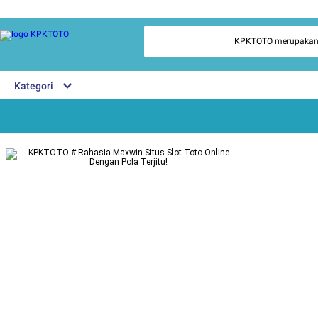
KPKTOTO merupakan se
Kategori